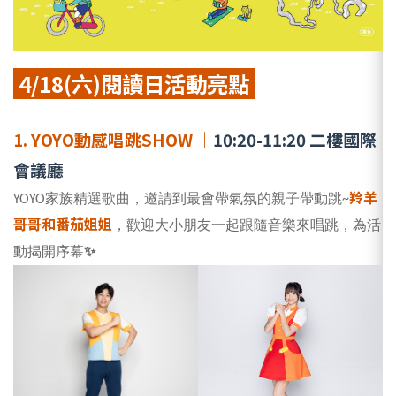
4/18(六)閱讀日活動亮點
1. YOYO動感唱跳SHOW ｜
10:20-11:20 二樓國際
會議廳
羚羊
YOYO家族精選歌曲，邀請到最會帶氣氛的親子帶動跳~
哥哥和番茄姐姐
，歡迎大小朋友一起跟隨音樂來唱跳，為活
動揭開序幕
✨