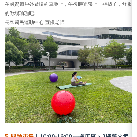
在國資圖戶外廣場的草地上，午後時光帶上一張墊子，舒服
的做場瑜珈吧!
長春國民運動中心 宣儀老師
5. 閱動市集
∣10:00-16:00
樓展區、2樓藝文走