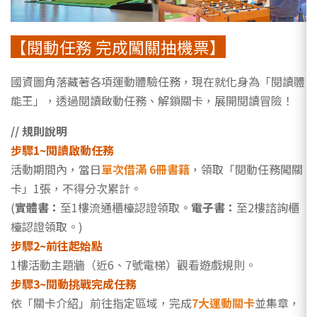
【閱動任務 完成闖關抽機票】
國資圖角落藏著各項運動體驗任務，現在就化身為「閱讀體
能王」，透過閱讀啟動任務、解鎖關卡，展開閱讀冒險！
// 規則說明
步驟1~閱讀啟動任務
活動期間內，當日
單次借滿 6冊書籍
，領取「閱動任務闖關
卡」1張，不得分次累計。
(
實體書：
至1樓流通櫃檯認證領取。
電子書：
至2樓諮詢櫃
檯認證領取。)
步驟2~前往起始點
1樓活動主題牆（近6、7號電梯）觀看遊戲規則。
步驟3~閱動挑戰完成任務
依「關卡介紹」前往指定區域，完成
7大運動關卡
並集章，