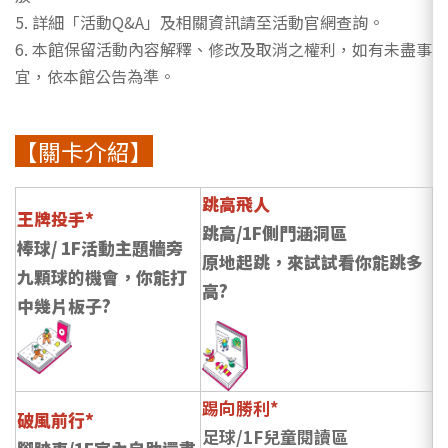
5. 詳細「活動Q&A」及相關資訊請至活動官網查詢。
6. 本館保留活動內容解釋、修改及取消之權利，如有未盡事
宜，依本館公告為準。
【關卡介紹】
跳高飛人
王牌投手*
跳高/1F側門涵洞區
棒球/ 1F活動主題牆旁
原地起跳，來試試看你能跳多
九顆球的機會，你能打
高?
中幾片板子?
踢向勝利*
破風前行*
足球/1F兒童閱讀區