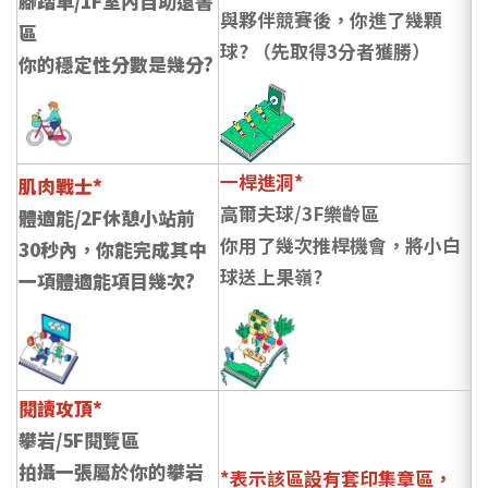
腳踏車/1F室內自助還書
與夥伴競賽後，你進了幾顆
區
球? （先取得3分者獲勝）
你的穩定性分數是幾分?
一桿進洞*
肌肉戰士*
高爾夫球/3F樂齡區
體適能/2F休憩小站前
你用了幾次推桿機會，將小白
30秒內，你能完成其中
球送上果嶺?
一項體適能項目幾次?
閱讀攻頂*
攀岩/5F閱覽區
拍攝一張屬於你的攀岩
*表示該區設有套印集章區，