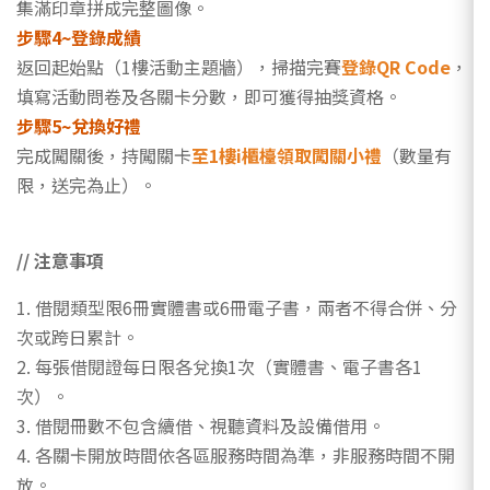
集滿印章拼成完整圖像。
步驟4~登錄成績
返回起始點（1樓活動主題牆），掃描完賽
登錄QR Code
，
填寫活動問卷及各關卡分數，即可獲得抽獎資格。
步驟5~兌換好禮
完成闖關後，持闖關卡
至1樓i櫃檯領取闖關小禮
（數量有
限，送完為止）。
// 注意事項
1. 借閱類型限6冊實體書或6冊電子書，兩者不得合併、分
次或跨日累計。
2. 每張借閱證每日限各兌換1次（實體書、電子書各1
次）。
3. 借閱冊數不包含續借、視聽資料及設備借用。
4. 各關卡開放時間依各區服務時間為準，非服務時間不開
放。