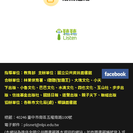
指導單位：教育部 主辦單位：國立公共資訊圖書館
合辦單位：
林業保育署
、
I聽聽(智趣王)
、
大塊文化
、
小天
下出版
、
小魯文化
、
巴巴文化
、
水滴文化
、
四也文化
、
玉山社
、
步步出
版
、
信誼基金出版社
、
國語日報
、
道聲出版
、
親子天下
、
聯經出版
協辦單位：各縣市文化局(處)、鄉鎮圖書館
總館：40246 臺中市南區五權南路100號
電子郵件：
plisnet@nlpi.edu.tw
(本網站為提供全國公共圖書館基本資訊的網站，如有圖書館帳號登入或