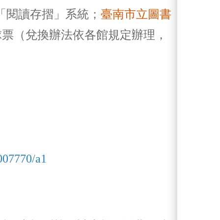
「閱讀存摺」系統；
臺南市立圖書
球票（兌換辦法依各館規定辦理，
007770/a1