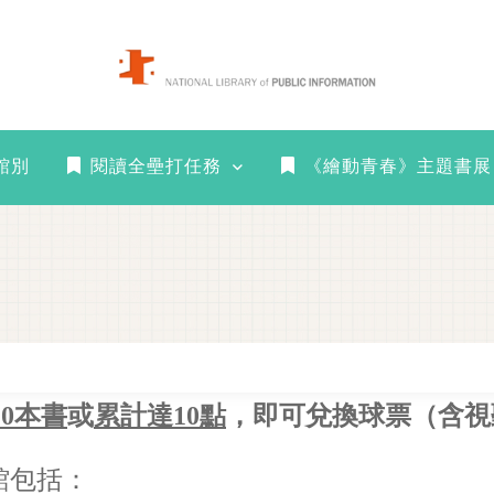
館別
閱讀全壘打任務
《繪動青春》主題書展
10本書
或
累計達10點
，即可兌換球票（含視
館包括：