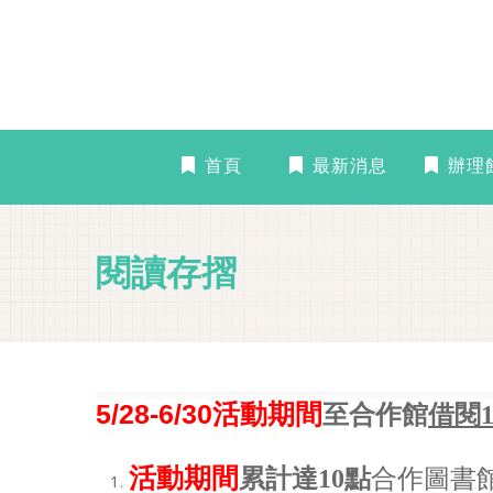
首頁
最新消息
辦理
閱讀存摺
5/28-6/30
活動期間
至合作館
借閱
活動期間
累計達10點
合作圖書